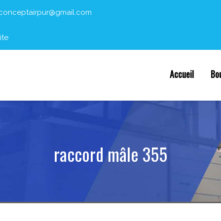
conceptairpur@gmail.com
ite
Accueil
Bo
raccord mâle 355