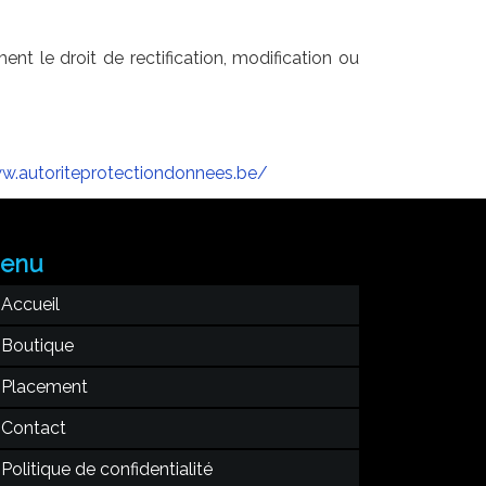
le droit de rectification, modification ou
w.autoriteprotectiondonnees.be/
enu
Accueil
Boutique
Placement
Contact
Politique de confidentialité