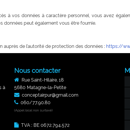
à vos données à caractère personnel, vous avez également 
s données peut également vous être fournie.
on auprès de l’autorité de protection des données :
https://ww
Nous contacter
M
Rue Saint-Hilaire, 18
s à
5680 Matagne-la-Petite
conceptairpur@gmail.com
060/77.90.80
(Appel local non surtaxé)
TVA : BE 0672.794.572