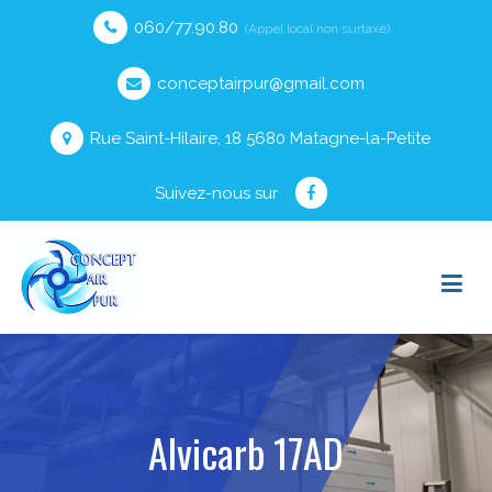
060/77.90.80
(Appel local non surtaxé)
conceptairpur@gmail.com
Rue Saint-Hilaire, 18 5680 Matagne-la-Petite
Suivez-nous sur
Alvicarb 17AD