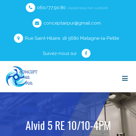
060/77.90.80
(Appel local non surtaxé)
conceptairpur@gmail.com
Rue Saint-Hilaire, 18 5680 Matagne-la-Petite
Suivez-nous sur
Alvid 5 RE 10/10-4PM