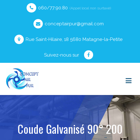
060/77.90.80
(Appel local non surtaxé)
conceptairpur@gmail.com
Rue Saint-Hilaire, 18 5680 Matagne-la-Petite
Suivez-nous sur
Coude Galvanisé 90° 200