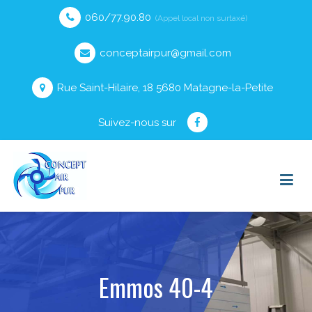
060/77.90.80
(Appel local non surtaxé)
conceptairpur@gmail.com
Rue Saint-Hilaire, 18 5680 Matagne-la-Petite
Suivez-nous sur
Emmos 40-4