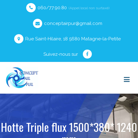
060/77.90.80
(Appel local non surtaxé)
conceptairpur@gmail.com
Rue Saint-Hilaire, 18 5680 Matagne-la-Petite
Suivez-nous sur
Hotte Triple flux 1500*380* 1240