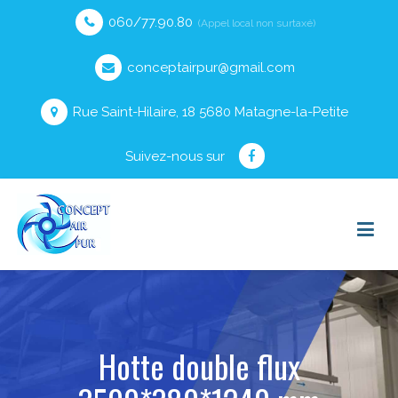
060/77.90.80
(Appel local non surtaxé)
conceptairpur@gmail.com
Rue Saint-Hilaire, 18 5680 Matagne-la-Petite
Suivez-nous sur
Hotte double flux