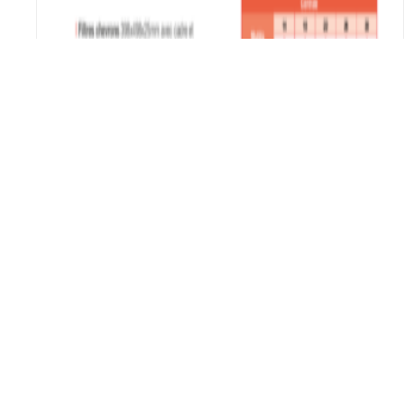
Hotte simple Flux 1000*530 ou 380*1120 mm
620.63
€
Choix des options
Ce produit a plusieurs
variations. Les options peuvent être choisies sur la
page du produit