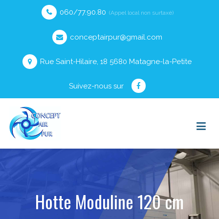
060/77.90.80
(Appel local non surtaxé)
conceptairpur@gmail.com
Rue Saint-Hilaire, 18 5680 Matagne-la-Petite
Suivez-nous sur
Hotte Moduline 120 cm