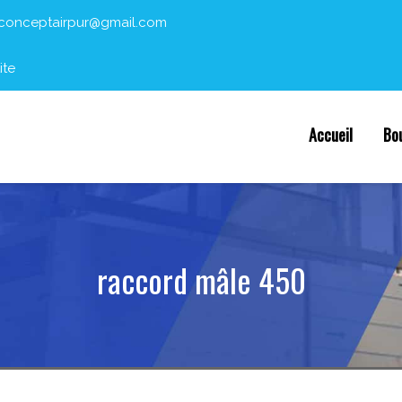
conceptairpur@gmail.com
ite
Accueil
Bo
raccord mâle 450