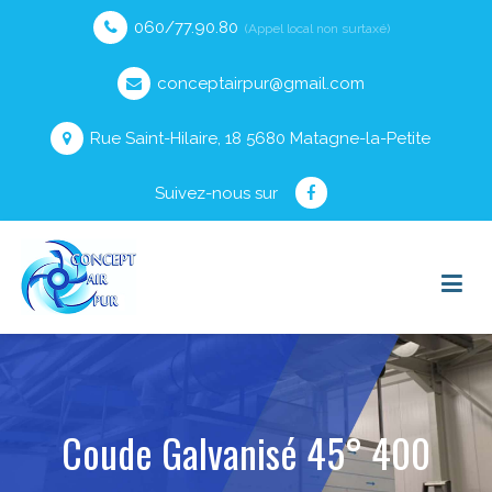
060/77.90.80
(Appel local non surtaxé)
conceptairpur@gmail.com
Rue Saint-Hilaire, 18 5680 Matagne-la-Petite
Suivez-nous sur
Coude Galvanisé 45° 400