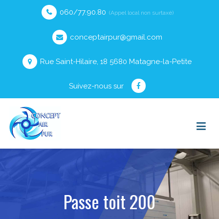
060/77.90.80
(Appel local non surtaxé)
conceptairpur@gmail.com
Rue Saint-Hilaire, 18 5680 Matagne-la-Petite
Suivez-nous sur
Passe toit 200