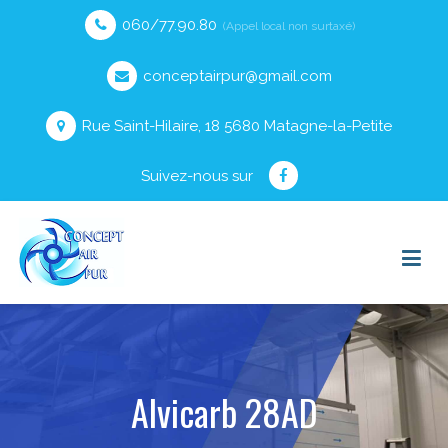
060/77.90.80
(Appel local non surtaxé)
conceptairpur@gmail.com
Rue Saint-Hilaire, 18 5680 Matagne-la-Petite
Suivez-nous sur
Alvicarb 28AD